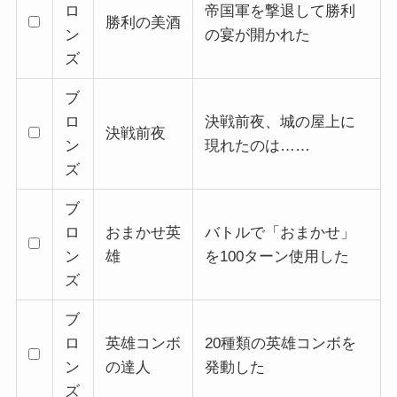
ロ
帝国軍を撃退して勝利
勝利の美酒
ン
の宴が開かれた
ズ
ブ
ロ
決戦前夜、城の屋上に
決戦前夜
ン
現れたのは……
ズ
ブ
ロ
おまかせ英
バトルで「おまかせ」
ン
雄
を100ターン使用した
ズ
ブ
ロ
英雄コンボ
20種類の英雄コンボを
ン
の達人
発動した
ズ