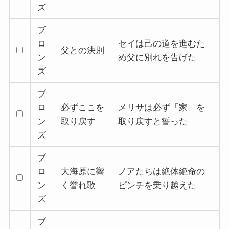
ズ
ブ
ロ
セイは己の道を進むた
父との決別
ン
め父に別れを告げた
ズ
ブ
ロ
必ずここを
メリサは必ず「家」を
ン
取り戻す
取り戻すと誓った
ズ
ブ
ロ
大海原に響
ノアたちは絶体絶命の
ン
く誉れ歌
ピンチを乗り越えた
ズ
ブ