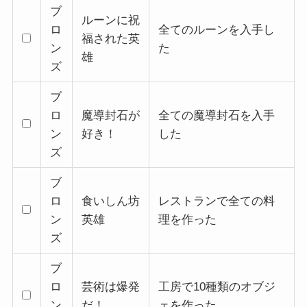
ブ
ルーンに祝
ロ
全てのルーンを入手し
福された英
ン
た
雄
ズ
ブ
ロ
魔導封石が
全ての魔導封石を入手
ン
好き！
した
ズ
ブ
ロ
食いしん坊
レストランで全ての料
ン
英雄
理を作った
ズ
ブ
ロ
芸術は爆発
工房で10種類のオブジ
ン
だ！
ェを作った