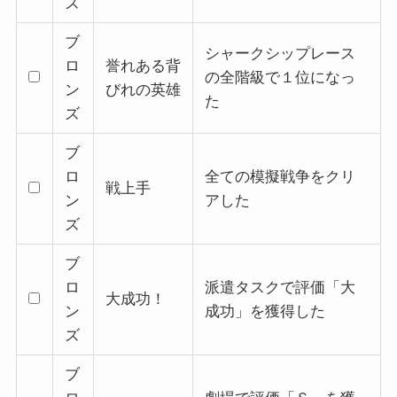
ズ
ブ
シャークシップレース
ロ
誉れある背
の全階級で１位になっ
ン
びれの英雄
た
ズ
ブ
ロ
全ての模擬戦争をクリ
戦上手
ン
アした
ズ
ブ
ロ
派遣タスクで評価「大
大成功！
ン
成功」を獲得した
ズ
ブ