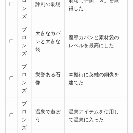
ロ
劇場で評価「Ｓ」を獲
評判の劇場
ン
得した
ズ
ブ
大きなカバ
ロ
魔導カバンと素材袋の
ンと大きな
ン
レベルを最高にした
袋
ズ
ブ
ロ
栄誉ある石
本拠街に英雄の銅像を
ン
像
建てた
ズ
ブ
ロ
温泉で遊ぼ
温泉アイテムを使用し
ン
う
て温泉に入った
ズ