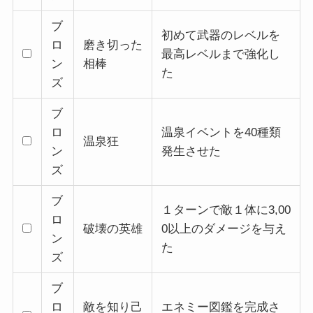
ブ
初めて武器のレベルを
ロ
磨き切った
最高レベルまで強化し
ン
相棒
た
ズ
ブ
ロ
温泉イベントを40種類
温泉狂
ン
発生させた
ズ
ブ
１ターンで敵１体に3,00
ロ
破壊の英雄
0以上のダメージを与え
ン
た
ズ
ブ
ロ
敵を知り己
エネミー図鑑を完成さ