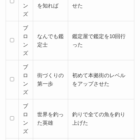
ン
を知れば
せた
ズ
ブ
ロ
なんでも鑑
鑑定屋で鑑定を10回行
ン
定士
った
ズ
ブ
ロ
街づくりの
初めて本拠街のレベル
ン
第一歩
をアップさせた
ズ
ブ
ロ
世界を釣っ
釣りで全ての魚を釣り
ン
た英雄
上げた
ズ