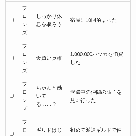
ブ
ロ
しっかり休
宿屋に10回泊まった
ン
息を取ろう
ズ
ブ
ロ
1,000,000バッカを消費
爆買い英雄
ン
した
ズ
ブ
ちゃんと働
ロ
派遣中の仲間の様子を
いて
ン
見に行った
る……？
ズ
ブ
ロ
ギルドはじ
初めて派遣ギルドで仲