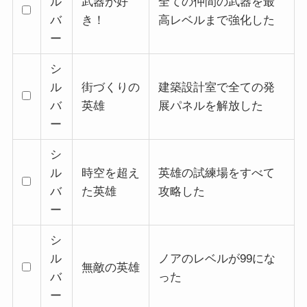
ル
武器が好
全ての仲間の武器を最
バ
き！
高レベルまで強化した
ー
シ
ル
街づくりの
建築設計室で全ての発
バ
英雄
展パネルを解放した
ー
シ
ル
時空を超え
英雄の試練場をすべて
バ
た英雄
攻略した
ー
シ
ル
ノアのレベルが99にな
無敵の英雄
バ
った
ー