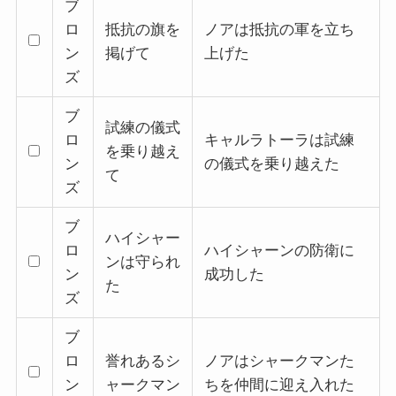
ブ
ロ
抵抗の旗を
ノアは抵抗の軍を立ち
ン
掲げて
上げた
ズ
ブ
試練の儀式
ロ
キャルラトーラは試練
を乗り越え
ン
の儀式を乗り越えた
て
ズ
ブ
ハイシャー
ロ
ハイシャーンの防衛に
ンは守られ
ン
成功した
た
ズ
ブ
ロ
誉れあるシ
ノアはシャークマンた
ン
ャークマン
ちを仲間に迎え入れた