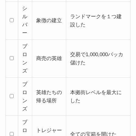
シ
ル
ランドマークを１つ建
象徴の建立
バ
設した
ー
ブ
ロ
交易で1,000,000バッカ
商売の英雄
ン
儲けた
ズ
ブ
ロ
英雄たちの
本拠街レベルを最大に
ン
帰る場所
した
ズ
ブ
ロ
トレジャー
全ての宝箱を開けた