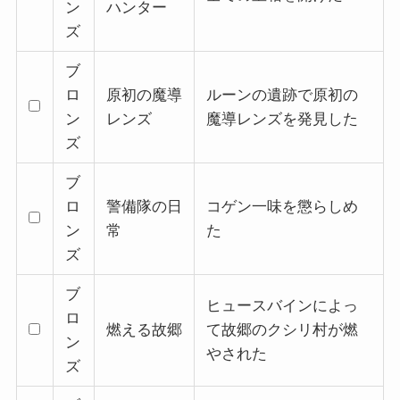
ン
ハンター
ズ
ブ
ロ
原初の魔導
ルーンの遺跡で原初の
ン
レンズ
魔導レンズを発見した
ズ
ブ
ロ
警備隊の日
コゲン一味を懲らしめ
ン
常
た
ズ
ブ
ヒュースバインによっ
ロ
燃える故郷
て故郷のクシリ村が燃
ン
やされた
ズ