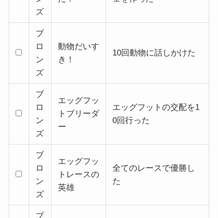
ズ
ブ
ロ
動物だいす
10回動物に話しかけた
ン
き！
ズ
ブ
エッグフッ
ロ
エッグフットの交配を1
トブリーダ
ン
0回行った
ー
ズ
ブ
エッグフッ
ロ
全てのレースで優勝し
トレースの
ン
た
英雄
ズ
ブ