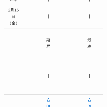
2月15
日
┃
┃
（金）
斯
最
尽
終
┃
┃
A
A
BI
BI