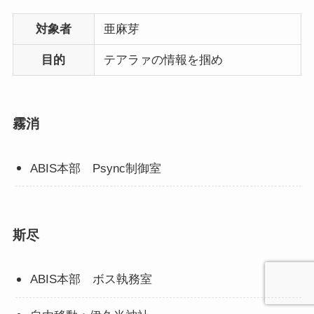
対象者
亜麻芽
目的
テアラァの情報を掴め
霧消
ABIS本部 Psync制御室
斯尽
ABIS本部 ボス執務室