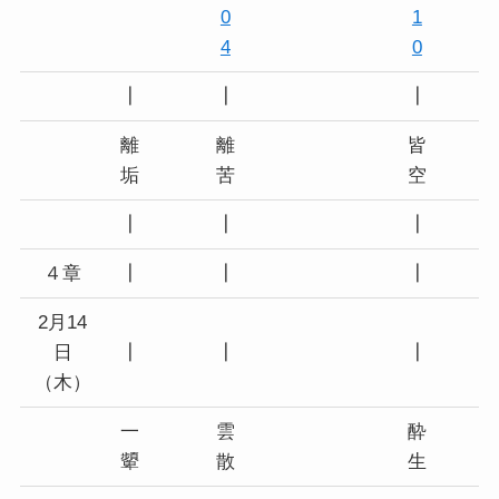
0
1
4
0
┃
┃
┃
離
離
皆
垢
苦
空
┃
┃
┃
４章
┃
┃
┃
2月14
日
┃
┃
┃
（木）
一
雲
酔
顰
散
生