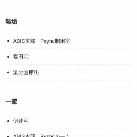
離垢
ABIS本部 Psync制御室
宴田宅
港の倉庫街
一顰
伊達宅
ABIS本部 Pysncルーム