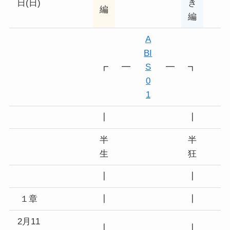
日(日)
き
編
編
A
BI
┏
━
S
━
┓
0
1
┃
┃
半
半
生
狂
┃
┃
１章
┃
┃
2月11
┃
┃