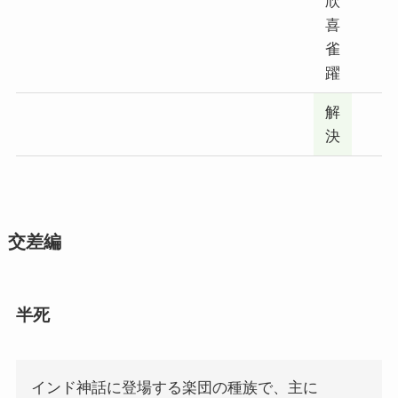
欣
喜
雀
躍
解
決
交差編
半死
インド神話に登場する楽団の種族で、主に