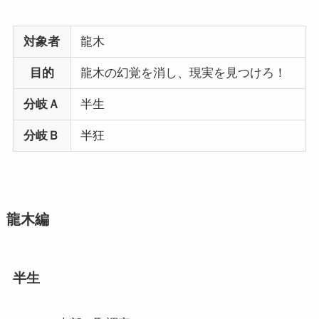
対象者
龍木
目的
龍木の幻覚を消し、現実を見つけろ！
分岐Ａ
半生
分岐Ｂ
半狂
龍木編
半生