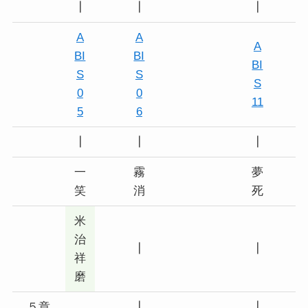
┃
┃
┃
A
A
A
BI
BI
BI
S
S
S
0
0
11
5
6
┃
┃
┃
一
霧
夢
笑
消
死
米
治
┃
┃
祥
磨
５章
┃
┃