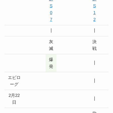
S
S
0
1
7
2
┃
┃
灰
決
滅
戦
爆
┃
発
エピロ
┃
ーグ
2月22
┃
日