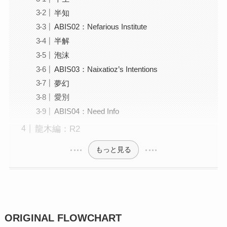
半知
ABIS02：Nefarious Institute
半解
泡沫
ABIS03：Naixatioz’s Intentions
夢幻
愛別
ABIS04：Need Info
龍木編：R2
もっと見る
ORIGINAL FLOWCHART