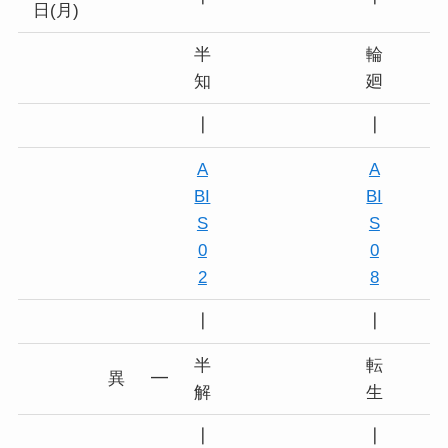
日(月)
半
輪
知
廻
┃
┃
A
A
BI
BI
S
S
0
0
2
8
┃
┃
半
転
異
━
解
生
┃
┃