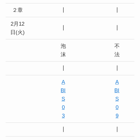
２章
┃
┃
2月12
┃
┃
日(火)
泡
不
沫
法
┃
┃
A
A
BI
BI
S
S
0
0
3
9
┃
┃