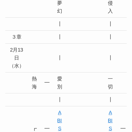
夢
侵
幻
入
┃
┃
３章
┃
┃
2月13
日
┃
┃
（水）
熱
愛
一
━
海
別
切
┃
┃
A
A
BI
BI
┏
━
S
S
━