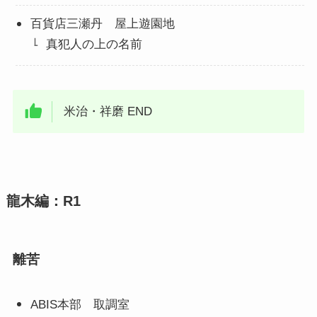
百貨店三瀬丹 屋上遊園地
真犯人の上の名前
米治・祥磨 END
龍木編：R1
離苦
ABIS本部 取調室