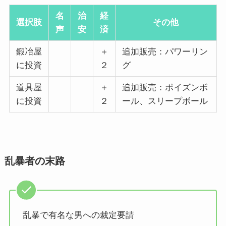
名
治
経
選択肢
その他
声
安
済
鍛冶屋
＋
追加販売：パワーリン
に投資
２
グ
道具屋
＋
追加販売：
ポイズンボ
に投資
２
ール
、
スリープボール
乱暴者の末路
乱暴で有名な男への裁定要請