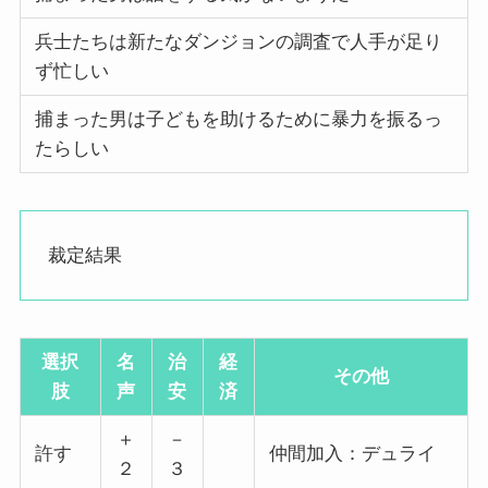
兵士たちは新たなダンジョンの調査で人手が足り
ず忙しい
捕まった男は子どもを助けるために暴力を振るっ
たらしい
裁定結果
選択
名
治
経
その他
肢
声
安
済
＋
－
許す
仲間加入：デュライ
２
３