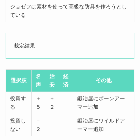
ジョゼフは素材を使って高級な防具を作ろうとし
ている
裁定結果
名
治
経
選択肢
その他
声
安
済
投資す
＋
＋
鍛冶屋にボーンアー
る
５
２
マー追加
投資し
－
鍛冶屋にワイルドア
ない
２
ーマー追加