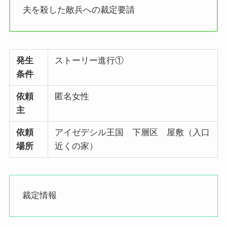
夫を殺した敵兵への裁定要請
発生
ストーリー進行①
条件
依頼
匿名女性
主
依頼
アイゼデシル王国 下層区 屋敷（入口
場所
近くの家）
裁定情報