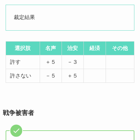
裁定結果
選択肢
名声
治安
経済
その他
許す
＋５
－３
許さない
－５
＋５
戦争被害者