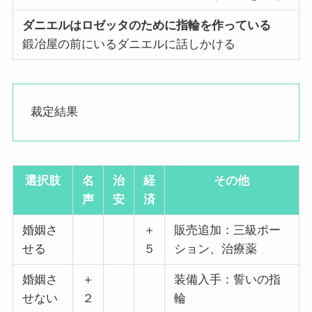
ダニエルはロゼッタのために指輪を作っている
鍛冶屋の前にいるダニエルに話しかける
裁定結果
選択肢
名
治
経
その他
声
安
済
婚姻さ
＋
販売追加：三級ポー
せる
５
ション、治療薬
婚姻さ
＋
装備入手：誓いの指
せない
２
輪