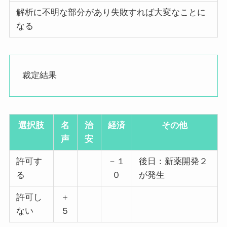
解析に不明な部分があり失敗すれば大変なことに
なる
裁定結果
選択肢
名
治
経済
その他
声
安
許可す
－１
後日：新薬開発２
る
０
が発生
許可し
＋
ない
５