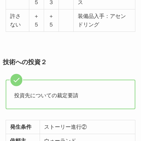
５
３
ス
許さ
＋
＋
装備品入手：アセン
ない
５
５
ドリング
技術への投資２
投資先についての裁定要請
発生条件
ストーリー進行②
依頼主
ウォーランド