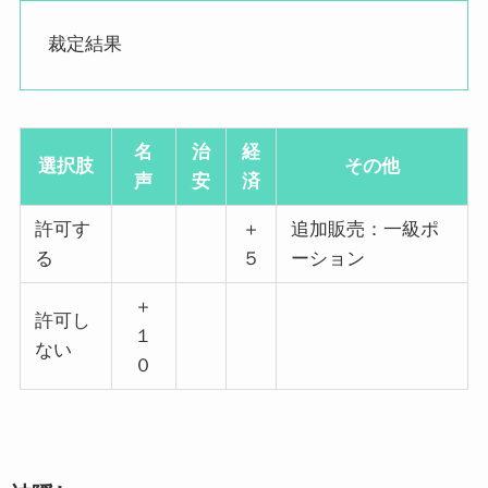
裁定結果
名
治
経
選択肢
その他
声
安
済
許可す
＋
追加販売：一級ポ
る
５
ーション
＋
許可し
１
ない
０