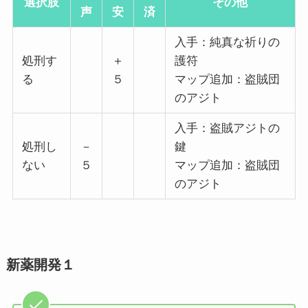
選択肢
その他
声
安
済
入手：純真な祈りの
処刑す
＋
護符
る
５
マップ追加：盗賊団
のアジト
入手：盗賊アジトの
処刑し
－
鍵
ない
５
マップ追加：盗賊団
のアジト
新薬開発１