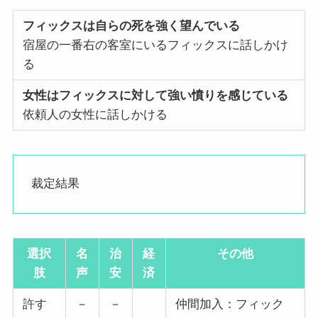
フィックスは自らの死を強く望んでいる
宿屋の一番右の客室にいるフィックスに話しかけ
る
女性はフィックスに対して強い憤りを感じている
依頼人の女性に話しかける
裁定結果
選択
名
治
経
その他
肢
声
安
済
許す
－
－
仲間加入：フィック