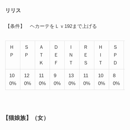
リリス
【条件】 ヘカーテをＬｖ192まで上げる
Ｈ
Ｓ
Ａ
Ｄ
Ｉ
Ｒ
Ｈ
Ｓ
Ｐ
Ｐ
Ｔ
Ｅ
Ｎ
Ｅ
Ｉ
Ｐ
Ｋ
Ｆ
Ｔ
Ｓ
Ｔ
Ｄ
10
12
11
9
13
11
10
8
0%
0%
0%
0%
0%
0%
0%
0%
【猫娘族】（女）