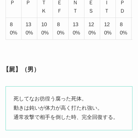
Ｐ
Ｐ
Ｔ
Ｅ
Ｎ
Ｅ
Ｉ
Ｐ
Ｋ
Ｆ
Ｔ
Ｓ
Ｔ
Ｄ
8
13
10
8
13
12
12
8
0%
0%
0%
0%
0%
0%
0%
0%
【屍】（男）
死してなお彷徨う腐った死体。
動きは鈍いが体力が高く打たれ強い。
通常攻撃で相手を倒した時、完全回復する。