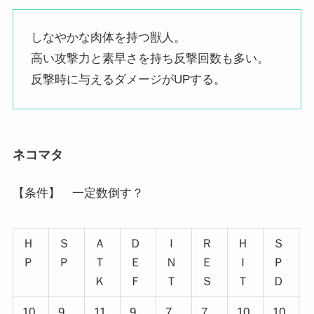
しなやかな肉体を持つ獣人。
高い攻撃力と素早さを持ち反撃回数も多い。
反撃時に与えるダメージがUPする。
ネコマタ
【条件】 一定数倒す？
Ｈ
Ｓ
Ａ
Ｄ
Ｉ
Ｒ
Ｈ
Ｓ
Ｐ
Ｐ
Ｔ
Ｅ
Ｎ
Ｅ
Ｉ
Ｐ
Ｋ
Ｆ
Ｔ
Ｓ
Ｔ
Ｄ
10
9
11
9
7
7
10
10