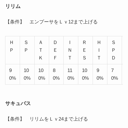
リリム
【条件】 エンプーサをＬｖ12まで上げる
Ｈ
Ｓ
Ａ
Ｄ
Ｉ
Ｒ
Ｈ
Ｓ
Ｐ
Ｐ
Ｔ
Ｅ
Ｎ
Ｅ
Ｉ
Ｐ
Ｋ
Ｆ
Ｔ
Ｓ
Ｔ
Ｄ
9
10
10
8
11
10
9
7
0%
0%
0%
0%
0%
0%
0%
0%
サキュバス
【条件】 リリムをＬｖ24まで上げる