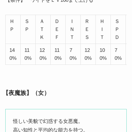
【条件】 ワイトをＬｖ160まで上げる
Ｈ
Ｓ
Ａ
Ｄ
Ｉ
Ｒ
Ｈ
Ｓ
Ｐ
Ｐ
Ｔ
Ｅ
Ｎ
Ｅ
Ｉ
Ｐ
Ｋ
Ｆ
Ｔ
Ｓ
Ｔ
Ｄ
14
11
12
11
7
12
10
7
0%
0%
0%
0%
0%
0%
0%
0%
【夜魔族】（女）
怪しい美貌で幻惑する女悪魔。
高い知性と平均的な能力を持つ。