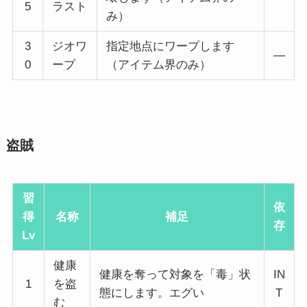
5
ラスト
み）
3
ジオワ
指定地点にワープします
―
0
ープ
（アイテム界のみ）
盗賊
習
依
得
名称
補足
存
Lv
健康
健康を奪って対象を「毒」状
IN
1
を盗
態にします。エグい
T
む