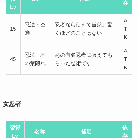
存
Lv
A
忍法・空
忍者なら使えて当然。驚
15
T
蝉
くほどのことはない
K
A
忍法・木
あの有名忍者に教えても
45
T
の葉隠れ
らった忍術です
K
女忍者
習得
依
名称
補足
Lv
存