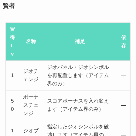
賢者
習
得
依
名称
補足
L
存
v
ジオパネル・ジオシンボル
ジオチ
1
を再配置します（アイテム
―
ェンジ
界のみ）
ボーナ
5
スコアボーナスを入れ変え
スチェ
―
0
ます（アイテム界のみ）
ンジ
指定したジオシンボルを破
1
ジオブ
壊します（アイテム界の
―