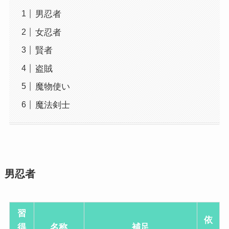
男忍者
女忍者
賢者
盗賊
魔物使い
魔法剣士
男忍者
習
依
得
名称
補足