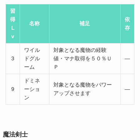
習
得
依
名称
補足
L
存
v
ワイル
対象となる魔物の経験
3
ドグル
値・マナ取得を５０％Ｕ
―
ーム
Ｐ
ドミネ
対象となる魔物をパワー
9
ーショ
―
アップさせます
ン
魔法剣士