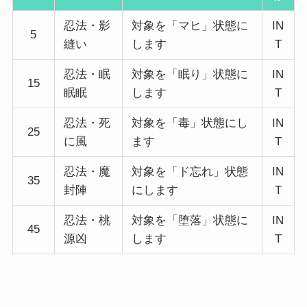
忍法・影
対象を「マヒ」状態に
IN
5
縫い
します
T
忍法・眠
対象を「眠り」状態に
IN
15
眠眠
します
T
忍法・死
対象を「毒」状態にし
IN
25
に風
ます
T
忍法・魔
対象を「ド忘れ」状態
IN
35
封陣
にします
T
忍法・桃
対象を「堕落」状態に
IN
45
源凶
します
T