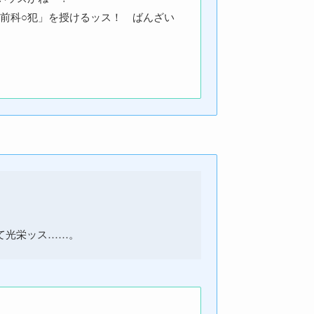
前科○犯」を授けるッス！ ばんざい
て光栄ッス……。