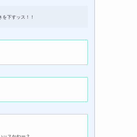
きを下すッス！！
いッスかねー？