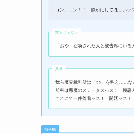
コン、コン！！ 静かにしてほしいッ
本人じゃない
「おや、召喚された人と被告席にいる
共通
我ら魔界裁判所は「○○」を称え……な
前科は悪魔のステータスっス！ 極悪
これにて一件落着ッス！ 閉廷ッス！
前科66