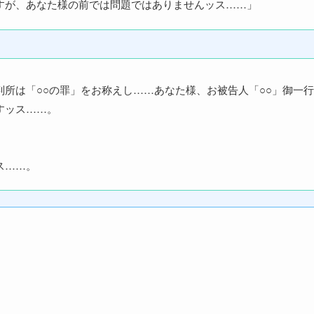
すが、あなた様の前では問題ではありませんッス……」
所は「○○の罪」をお称えし……あなた様、お被告人「○○」御一行
すッス……。
ス……。