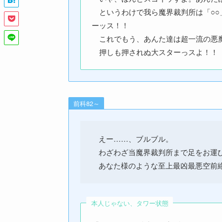
というわけで我ら魔界裁判所は「○○
ーッス！！
これでもう、あんた達は超一流の悪
押しも押されぬ大スターっスよ！！
前科82～
えー……、ブルブル。
わざわざ当魔界裁判所まで足をお運び
あなた様のような至上最凶最悪空前絶
本人じゃない、タワー状態