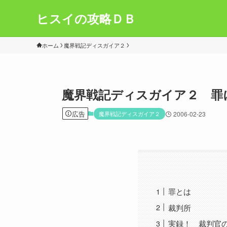
ヒスイの攻略ＤＢ
ホーム
魔界戦記ディスガイア２
魔界戦記ディスガイア２ 罪
広告
魔界戦記ディスガイア２
2006-02-23
罪とは
裁判所
実録！ 裁判官