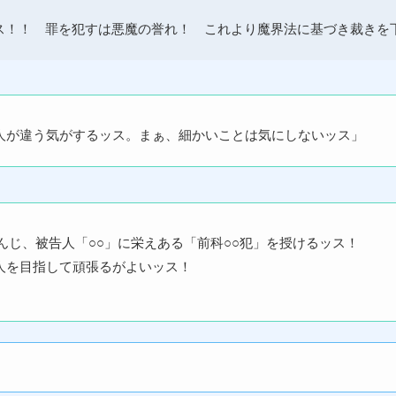
ス！！ 罪を犯すは悪魔の誉れ！ これより魔界法に基づき裁きを
人が違う気がするッス。まぁ、細かいことは気にしないッス」
んじ、被告人「○○」に栄えある「前科○○犯」を授けるッス！
人を目指して頑張るがよいッス！