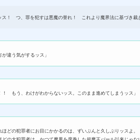
ッス！ つ、罪を犯すは悪魔の誉れ！ これより魔界法に基づき裁
方が違う気がするッス」
！！ もう、わけがわからないッス。このまま進めてしまうッス」
ほどの犯罪者にお目にかかるのは、ずいぶんと久しぶりッスよ。
どの大犯罪者は、かつて魔界を席巻した超魔王バール以来じゃな