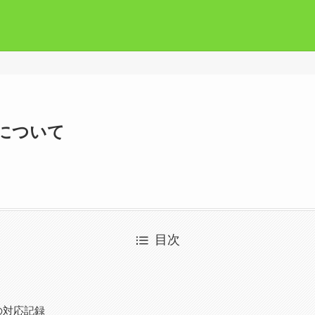
について
目次
の対応記録