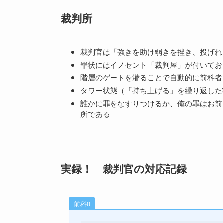
裁判所
裁判官は「強きを助け弱きを挫き、投げれ
罪状にはイノセント「裁判屋」が付いてお
階層のゲートを潜ることで自動的に前科者
タワー状態（「持ち上げる」を繰り返した
誰かに罪をなすりつけるか、俺の罪はお前
所である
実録！ 裁判官の対応記録
前科0