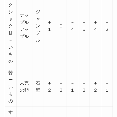
ク
シ
ジ
ナッ
ャ
ャ
プル
＋
－
＋
＋
－
ク
ン
０
アッ
１
４
５
４
２
甘
グ
プル
－
ル
い
も
の
苦
ー
未完
石
＋
－
－
＋
＋
＋
い
の卵
壁
２
３
１
３
２
１
も
の
す