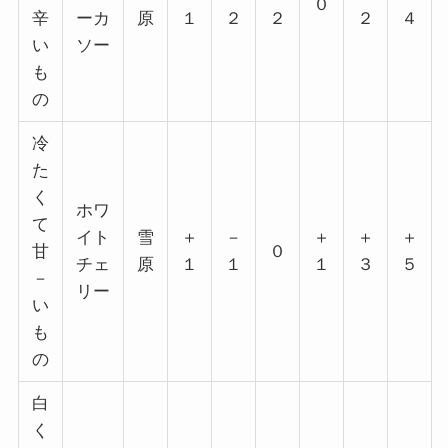
０
辛
ーカ
原
１
２
２
２
４
い
ソー
も
の
冷
た
く
ホワ
て
イト
雪
＋
－
＋
＋
＋
甘
０
チェ
原
１
１
１
３
５
－
リー
い
も
の
白
く