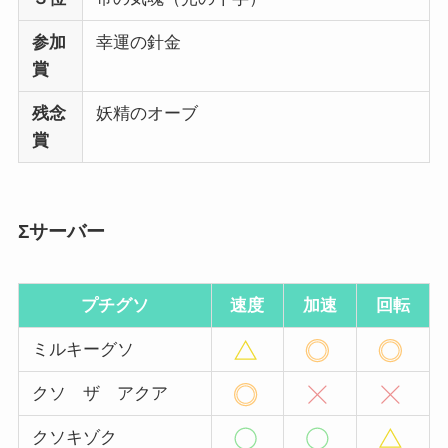
参加
幸運の針金
賞
残念
妖精のオーブ
賞
Σサーバー
プチグソ
速度
加速
回転
ミルキーグソ
クソ ザ アクア
クソキゾク