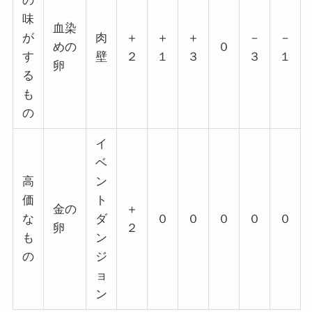
の
味
血染
が
肉
＋
＋
＋
－
－
めの
０
す
壁
２
１
３
３
１
卵
る
も
の
イ
ベ
高
ン
価
ト
金の
＋
な
ダ
０
０
０
０
０
卵
２
も
ン
の
ジ
ョ
ン