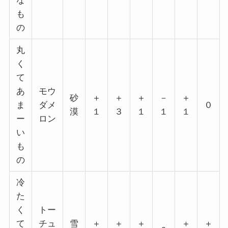
な
も
の
丸
く
て
あ
モウ
砂
＋
＋
＋
－
＋
ま
ダメ
０
漠
１
３
１
１
１
ー
ロン
い
も
の
冷
た
く
トー
て
チュ
雪
＋
＋
＋
＋
＋