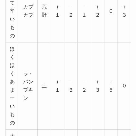
て
カブ
荒
＋
－
－
＋
＋
辛
０
カブ
野
１
２
１
２
３
い
も
の
ほ
く
ほ
く
ラ・
あ
パン
＋
－
－
＋
＋
土
０
ま
プキ
１
３
２
３
５
ー
ン
い
も
の