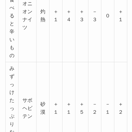
オニ
べ
オン
灼
＋
＋
＋
－
＋
る
０
ナイ
熱
１
４
３
３
１
と
ツ
辛
い
も
の
み
ず
っ
け
た
サボ
砂
＋
＋
＋
－
－
＋
っ
ヘビ
漠
１
１
５
２
１
２
ぷ
テン
り