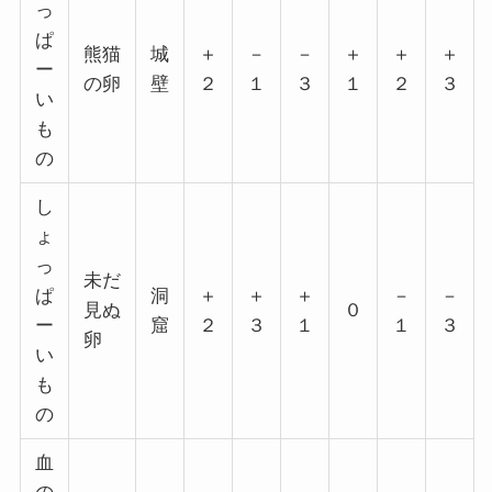
っ
ぱ
熊猫
城
＋
－
－
＋
＋
＋
ー
の卵
壁
２
１
３
１
２
３
い
も
の
し
ょ
っ
未だ
ぱ
洞
＋
＋
＋
－
－
見ぬ
０
ー
窟
２
３
１
１
３
卵
い
も
の
血