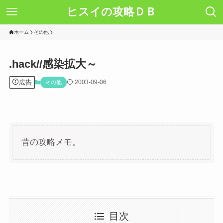
ヒスイの攻略ＤＢ
ホーム
その他
.hack//感染拡大～
広告
2003-09-06
その他
昔の攻略メモ。
目次