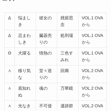
Δ
悩まし
彼女の
残留思
VOL.1 OVA
き
念
から
Δ
忌まわ
臓器売
処刑場
VOL.1 OVA
しき
りの
から
Θ
犬躍る
情熱の
三色す
VOL.1 OVA
みれ
から
∧
移り気
堂々巡
回廊
VOL.2 OVA
な
りの
から
∧
底知れ
魂の
万華鏡
VOL.2 OVA
ぬ
から
∧
光なき
不可侵
遺跡群
VOL.2 OVA