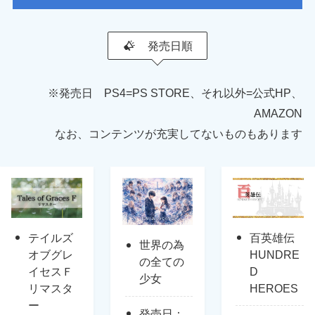
発売日順
※発売日 PS4=PS STORE、それ以外=公式HP、
AMAZON
なお、コンテンツが充実してないものもあります
テイルズ
百英雄伝
世界の為
オブグレ
HUNDRE
の全ての
イセスＦ
D
少女
リマスタ
HEROES
ー
発売日：