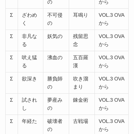
の
から
Σ
ざわめ
不可侵
耳鳴り
VOL.3 OVA
く
の
から
Σ
非凡な
妖気の
残留思
VOL.3 OVA
る
念
から
Σ
吠え猛
沸血の
五百羅
VOL.3 OVA
る
漢
から
Σ
欲深き
勝負師
吹き溜
VOL.3 OVA
の
まり
から
Σ
試され
夢産み
錬金術
VOL.3 OVA
し
の
から
Σ
年経た
破壊者
古戦場
VOL.3 OVA
の
から