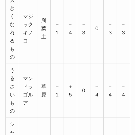
大
き
く
マジ
腐
な
ック
＋
－
－
－
－
葉
０
れ
キノ
１
４
３
３
３
土
る
コ
も
の
う
る
マン
さ
ドラ
草
＋
＋
＋
－
－
０
い
ゴル
原
１
５
４
４
４
も
ア
の
シ
ャ