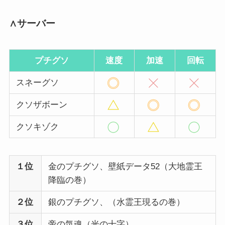
∧サーバー
プチグソ
速度
加速
回転
スネーグソ
クソザボーン
クソキゾク
１位
金のプチグソ、壁紙データ52（大地霊王
降臨の巻）
２位
銀のプチグソ、（水霊王現るの巻）
３位
帝の気魂（光の十字）