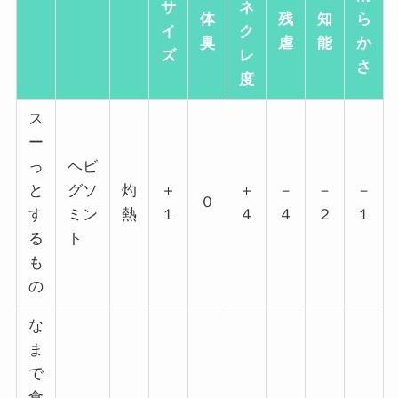
サ
ネ
体
残
知
ら
イ
ク
臭
虐
能
か
ズ
レ
さ
度
ス
ー
っ
ヘビ
と
グソ
灼
＋
＋
－
－
－
０
す
ミン
熱
１
４
４
２
１
る
ト
も
の
な
ま
で
食