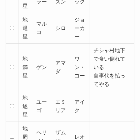
ラー
スン
ック
星
地
ジョ
マル
退
シロ
ーカ
コ
星
ー
チシャ村地下
地
ワ
で食い倒れて
アマ
満
ゲン
ン・
いる
ダ
星
コー
食事代を払っ
てやる
地
ユー
エミ
アイ
遂
ゴ
リア
ク
星
地
ヘリ
ザム
周
レオ