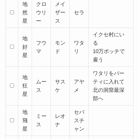
地
クロ
メイ
然
ウリ
ザー
セラ
星
ー
ス
イクセ村にい
地
フウ
モン
ワタ
る
好
マ
ド
リ
10万ポッチで
星
雇う
ワタリをパー
地
ムー
サス
アヤ
ティに入れて
狂
ス
ケ
メ
北の洞窟最深
星
部へ
地
セバ
ミー
レオ
飛
スチ
ス
ナ
星
ャン