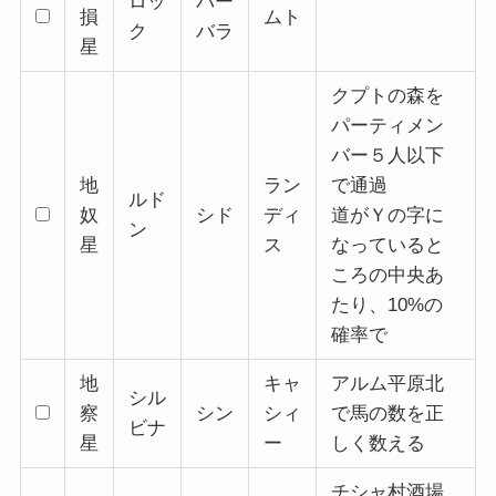
ロッ
バー
損
ムト
ク
バラ
星
クプトの森を
パーティメン
バー５人以下
地
ラン
で通過
ルド
奴
シド
ディ
道がＹの字に
ン
星
ス
なっていると
ころの中央あ
たり、10%の
確率で
地
キャ
アルム平原北
シル
察
シン
シィ
で馬の数を正
ビナ
星
ー
しく数える
チシャ村酒場