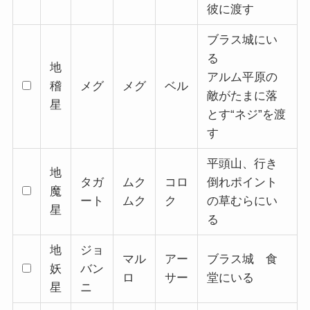
彼に渡す
ブラス城にい
る
地
アルム平原の
稽
メグ
メグ
ベル
敵がたまに落
星
とす“ネジ”を渡
す
平頭山、行き
地
タガ
ムク
コロ
倒れポイント
魔
ート
ムク
ク
の草むらにい
星
る
地
ジョ
マル
アー
ブラス城 食
妖
バン
ロ
サー
堂にいる
星
ニ