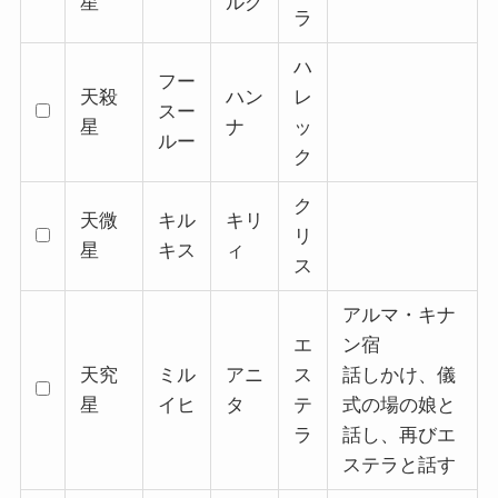
星
ルグ
ラ
ハ
フー
天殺
ハン
レ
スー
星
ナ
ッ
ルー
ク
ク
天微
キル
キリ
リ
星
キス
ィ
ス
アルマ・キナ
エ
ン宿
天究
ミル
アニ
ス
話しかけ、儀
星
イヒ
タ
テ
式の場の娘と
ラ
話し、再びエ
ステラと話す