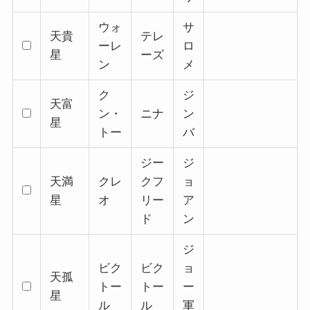
ウォ
サ
天貴
テレ
ーレ
ロ
星
ーズ
ン
メ
ク
ジ
天富
ン・
ニナ
ン
星
トー
バ
ジー
ジ
天満
クレ
クフ
ョ
星
オ
リー
ア
ド
ン
ジ
ビク
ビク
ョ
天孤
トー
トー
ー
星
ル
ル
軍