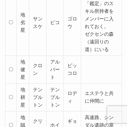
「鑑定」のス
キル所持者を
地
サン
ゴロ
メンバーに入
劣
ピコ
スケ
ウ
れておく。
星
ゼクセンの森
（遠回りの
道）にいる
地
アル
クロ
ピッ
健
バー
ン
コロ
星
ト
地
テン
テン
ロデ
エステラと共
耕
プル
プル
ィ
に仲間に
星
トン
トン
地
高速路、シン
クリ
ギョ
賊
ホイ
ダル遺跡の扉