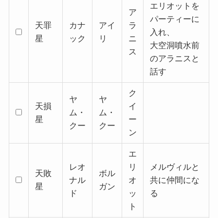
エリオットを
ア
パーティーに
天罪
カナ
アイ
ラ
入れ、
星
ック
リ
ニ
大空洞噴水前
ス
のアラニスと
話す
ク
ヤ
ヤ
天損
イ
ム・
ム・
星
ー
クー
クー
ン
エ
レオ
リ
メルヴィルと
天敗
ボル
ナル
オ
共に仲間にな
星
ガン
ド
ッ
る
ト