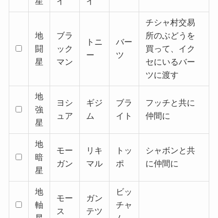
星
イ
イ
チシャ村交易
地
ブラ
所のぶどうを
トニ
バー
闘
ック
買って、イク
ー
ツ
星
マン
セにいるバー
ツに渡す
地
ヨシ
ギジ
ブラ
フッチと共に
強
ュア
ム
イト
仲間に
星
地
モー
リキ
トッ
シャボンと共
暗
ガン
マル
ポ
に仲間に
星
地
ビッ
モー
ガン
軸
チャ
ス
テツ