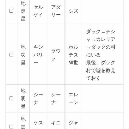
地
セル
アダ
走
シズ
ゲイ
リー
星
ダック→チシ
ャ→カレリア
地
キン
ホル
→ダックの村
ラウ
功
バリ
テス
にいる
ラ
星
ー
Ⅶ世
最後、ダック
村で嘘を教え
ておく
地
シー
シー
エレ
明
ナ
ナ
ーン
星
地
ケス
キニ
ジャ
進