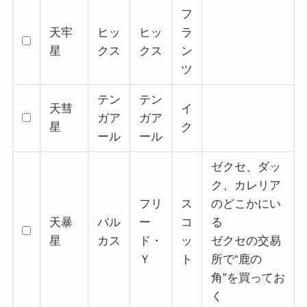
フ
天牢
ヒッ
ヒッ
ラ
星
クス
クス
ン
ツ
テン
テン
天彗
イ
ガア
ガア
星
ク
ール
ール
ゼクセ、ダッ
ク、カレリア
フリ
ス
のどこかにい
天暴
バル
ー
コ
る
星
カス
ド・
ッ
ゼクセの交易
Ｙ
ト
所で“鹿の
角”を買ってお
く