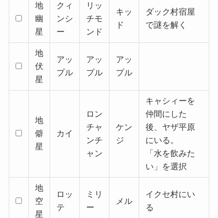
地
クィ
リッ
キッ
ダック村宿屋
幽
ンシ
チモ
ド
で謎を解く
星
ー
ンド
地
アッ
アッ
アッ
伏
プル
プル
プル
星
キャシィーを
ロン
仲間にした
地
チャ
ケン
後、ヤザ平原
僻
カイ
ンチ
ジ
にいる。
星
ャン
「水を飲みた
い」を選択
地
ロッ
ミリ
イクセ村にい
空
メル
テ
ー
る
星