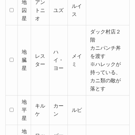
地
アン
ルイ
囚
トニ
ユズ
ス
星
オ
ダック村店２
階
カニパンチ丼
地
ハ
レス
メイ
を渡す
臓
イ・
ター
ミ
※ハレックが
星
ヨー
持っている、
カニ類の敵が
落とす
地
キル
カー
平
ルビ
ケ
ン
星
地