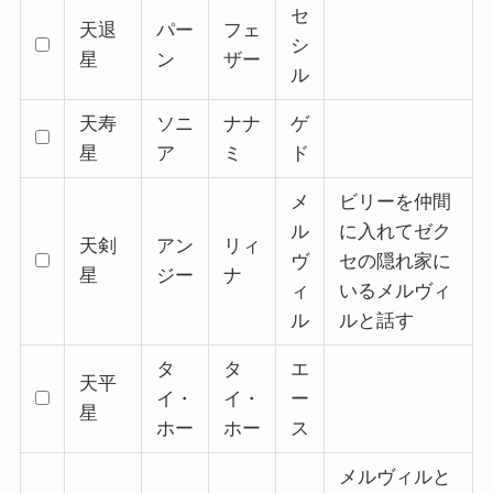
セ
天退
パー
フェ
シ
星
ン
ザー
ル
天寿
ソニ
ナナ
ゲ
星
ア
ミ
ド
メ
ビリーを仲間
ル
に入れてゼク
天剣
アン
リィ
ヴ
セの隠れ家に
星
ジー
ナ
ィ
いるメルヴィ
ル
ルと話す
タ
タ
エ
天平
イ・
イ・
ー
星
ホー
ホー
ス
メルヴィルと