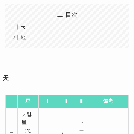
目次
天
地
天
□
星
Ⅰ
Ⅱ
Ⅲ
備考
天魅
星
ト
（て
ー