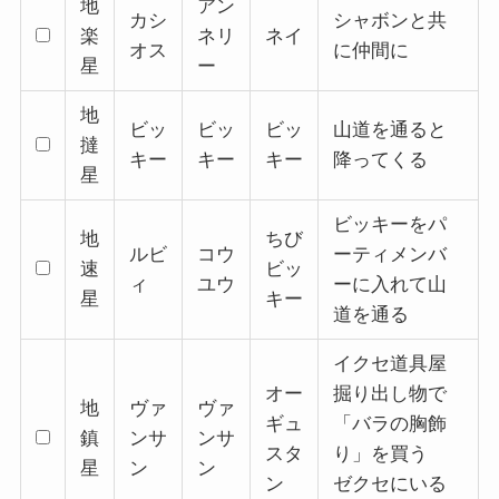
地
アン
カシ
シャボンと共
楽
ネリ
ネイ
オス
に仲間に
星
ー
地
ビッ
ビッ
ビッ
山道を通ると
撻
キー
キー
キー
降ってくる
星
ビッキーをパ
地
ちび
ルビ
コウ
ーティメンバ
速
ビッ
ィ
ユウ
ーに入れて山
星
キー
道を通る
イクセ道具屋
オー
掘り出し物で
地
ヴァ
ヴァ
ギュ
「バラの胸飾
鎮
ンサ
ンサ
スタ
り」を買う
星
ン
ン
ン
ゼクセにいる