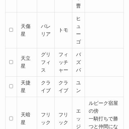
曹
ヒ
天傷
バレ
ュ
トモ
星
リア
ー
ゴ
グリ
フィ
バ
天立
フィ
ッチ
ズ
星
ス
ャー
バ
天捷
クラ
クラ
ユ
星
イブ
イブ
ン
ルビーク宿屋
エ
の傍
天暗
フリ
フリ
ッ
一騎打ちで勝
星
ック
ック
ジ
つと仲間にな