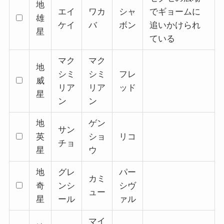
地
エイ
ワカ
シャ
でギョームに
雄
ケイ
バ
ボン
追いかけられ
星
ている
マク
マク
地
シミ
シミ
フレ
威
リア
リア
ッド
星
ン
ン
地
ゲン
サン
英
ショ
リコ
チョ
星
ウ
地
グレ
パー
カミ
奇
ンシ
シヴ
ュー
星
ール
ァル
マイ