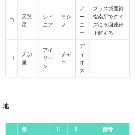
ア
ブラス城魔術
天哭
シド
ヨシ
ー
指南所でクイ
星
ニア
ノ
ニ
ズに５回連続
ー
正解する
デ
アイ
天功
チャ
ィ
リー
星
コ
オ
ン
ス
地
□
星
Ⅰ
Ⅱ
Ⅲ
備考