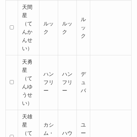
天間
星
ル
（て
ルッ
ルッ
ッ
んか
ク
ク
ク
んせ
い）
天勇
星
ハン
ハン
デ
（て
フリ
フリ
ュ
んゆ
ー
ー
バ
うせ
い）
天雄
星
カシ
ユ
（て
ム・
ハウ
ー