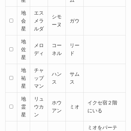
星
ム
地
エス
シモ
会
メラ
ガウ
ーヌ
星
ルダ
地
メロ
コー
リー
佐
ディ
ネル
ド
星
地
チャ
ハン
サム
祐
ップ
ス
ス
星
マン
地
リュ
ホウ
イクセ宿２階
霊
ウカ
ミオ
アン
にいる
星
ン
ミオをパーテ