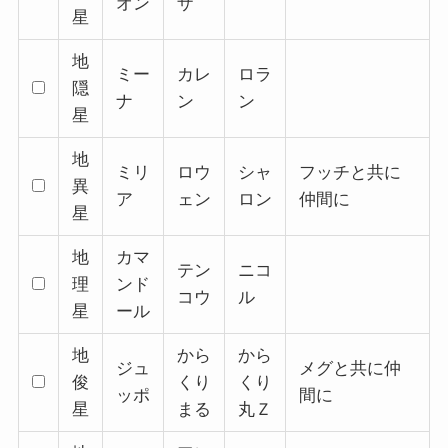
オン
ザ
星
地
ミー
カレ
ロラ
隠
ナ
ン
ン
星
地
ミリ
ロウ
シャ
フッチと共に
異
ア
ェン
ロン
仲間に
星
地
カマ
テン
ニコ
理
ンド
コウ
ル
星
ール
地
から
から
ジュ
メグと共に仲
俊
くり
くり
ッポ
間に
星
まる
丸Ｚ