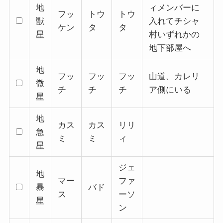
地
ィメンバーに
フッ
トウ
トウ
獣
入れてチシャ
ケン
タ
タ
星
村いずれかの
地下部屋へ
地
フッ
フッ
フッ
山道、カレリ
微
チ
チ
チ
ア側にいる
星
地
カス
カス
リリ
急
ミ
ミ
ィ
星
ジェ
地
マー
ファ
暴
バド
ス
ーソ
星
ン