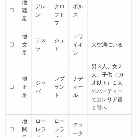
地
アレ
クロ
ボル
猛
ン
フト
ス
星
フ
地
トワ
テス
ジュ
文
イキ
大空洞にいる
ラ
ド
星
ン
男３人、女２
人、子供（16
地
レブ
ナデ
ジャ
才以下）１人
正
ラン
ィー
バ
のパーティー
星
ト
ル
でカレリア宿
２階へ
地
ロー
ロー
デュ
闊
レラ
レラ
ーク