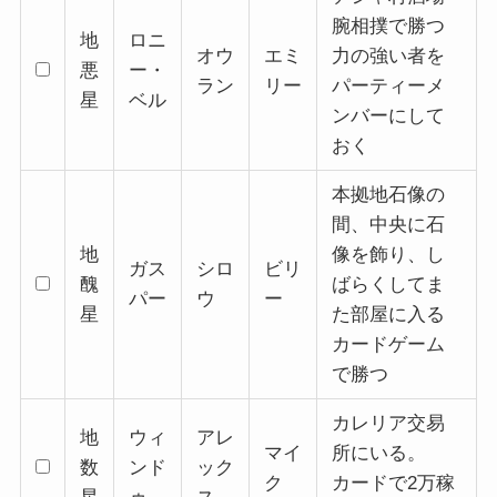
腕相撲で勝つ
地
ロニ
オウ
エミ
力の強い者を
悪
ー・
ラン
リー
パーティーメ
星
ベル
ンバーにして
おく
本拠地石像の
間、中央に石
地
像を飾り、し
ガス
シロ
ビリ
醜
ばらくしてま
パー
ウ
ー
星
た部屋に入る
カードゲーム
で勝つ
カレリア交易
地
ウィ
アレ
マイ
所にいる。
数
ンド
ック
ク
カードで2万稼