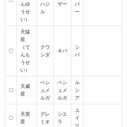
んゆ
ハジ
ザー
バ
うせ
ル
ー
い）
天猛
星
（て
クワ
シ
キバ
んも
ンダ
バ
うせ
い）
ペシ
ペシ
ル
天威
ュメ
ュメ
シ
星
ルガ
ルガ
ア
ユ
天英
グレ
シエ
イ
星
ミオ
ラ
リ