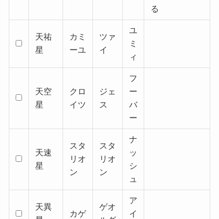
る
ユ
天祐
カミ
ツァ
ミ
星
ーユ
イ
ィ
フ
天空
クロ
ジェ
ー
星
イツ
ス
バ
ー
ナ
スタ
スタ
天速
ッ
リオ
リオ
星
シ
ン
ン
ュ
ア
天異
ゲオ
カゲ
イ