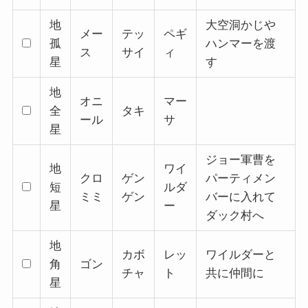
地
大空洞かじや
メー
テッ
ペギ
孤
ハンマーを渡
ス
サイ
ィ
星
す
地
オニ
マー
全
タキ
ール
サ
星
ジョー軍曹を
地
ワイ
クロ
ゲン
パーティメン
短
ルダ
ミミ
ゲン
バーに入れて
星
ー
ダック村へ
地
カボ
レッ
ワイルダーと
角
ゴン
チャ
ト
共に仲間に
星