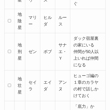
星
ゥ
ス
ぐ
地
マリ
ヒル
ルー
陰
ー
ダ
ス
星
ダック宿屋裏
地
サナ
の家にいる
刑
ゼン
ボブ
エ・
仲間が50人以
星
Ｙ
上いれば仲間
になる
ヒューゴ編の
地
セイ
エイ
アン
１章のカラヤ
壮
ラ
ダ
ヌ
の村で話しか
星
けておく
「底力」か