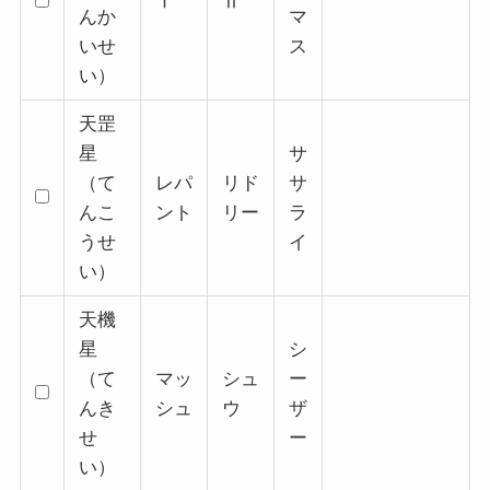
Ⅰ
Ⅱ
んか
マ
いせ
ス
い）
天罡
星
サ
（て
レパ
リド
サ
んこ
ント
リー
ラ
うせ
イ
い）
天機
星
シ
（て
マッ
シュ
ー
んき
シュ
ウ
ザ
せ
ー
い）