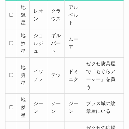
地
アル
レオ
クラ
魅
ベル
ン
ウス
星
ト
地
ジョ
ギル
ムー
煞
ルジ
バー
ア
星
ュ
ト
ゼクセ防具屋
地
イワ
ドミ
で「もぐらア
勇
テツ
ノフ
ニク
ーマー」を買
星
う
地
ジー
ジー
ジー
ブラス城の紋
傑
ン
ン
ン
章屋にいる
星
ゼクセの広場