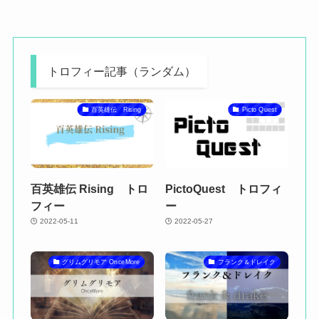
トロフィー記事（ランダム）
百英雄伝 Rising
Picto Quest
百英雄伝 Rising トロ
PictoQuest トロフィ
フィー
ー
2022-05-11
2022-05-27
グリムグリモア OnceMore
フランク＆ドレイク