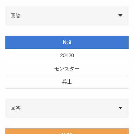
回答
№9
20×20
モンスター
兵士
回答