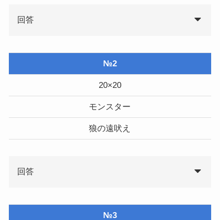
回答
№2
20×20
モンスター
狼の遠吠え
回答
№3