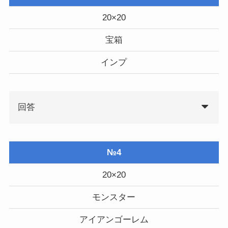
20×20
宝箱
インプ
回答
№4
20×20
モンスター
アイアンゴーレム