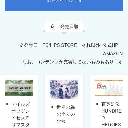
攻略タイトル一覧
発売日順
※発売日 PS4=PS STORE、それ以外=公式HP、
AMAZON
なお、コンテンツが充実してないものもあります
テイルズ
百英雄伝
世界の為
オブグレ
HUNDRE
の全ての
イセスＦ
D
少女
リマスタ
HEROES