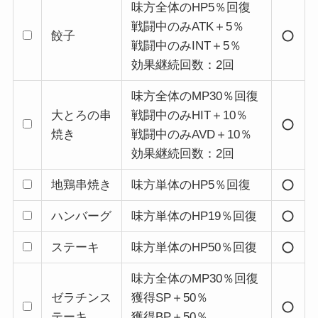
味方全体のHP5％回復
戦闘中のみATK＋5％
餃子
戦闘中のみINT＋5％
効果継続回数：2回
味方全体のMP30％回復
大とろの串
戦闘中のみHIT＋10％
焼き
戦闘中のみAVD＋10％
効果継続回数：2回
地鶏串焼き
味方単体のHP5％回復
ハンバーグ
味方単体のHP19％回復
ステーキ
味方単体のHP50％回復
味方全体のMP30％回復
ゼラチンス
獲得SP＋50％
テーキ
獲得BP＋50％