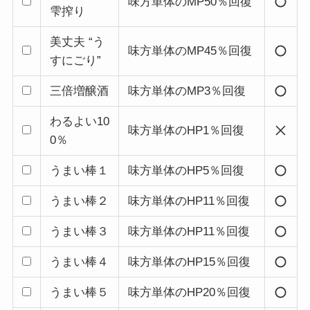
味方単体のMP50％回復
雫搾り
美丈夫 “う
味方単体のMP45％回復
すにごり”
三倍増醸酒
味方単体のMP3％回復
わるよい10
味方単体のHP1％回復
0％
うまい棒１
味方単体のHP5％回復
うまい棒２
味方単体のHP11％回復
うまい棒３
味方単体のHP11％回復
うまい棒４
味方単体のHP15％回復
うまい棒５
味方単体のHP20％回復