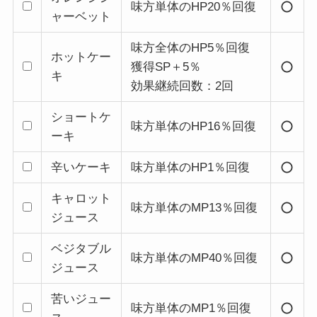
味方単体のHP20％回復
ャーベット
味方全体のHP5％回復
ホットケー
獲得SP＋5％
キ
効果継続回数：2回
ショートケ
味方単体のHP16％回復
ーキ
辛いケーキ
味方単体のHP1％回復
キャロット
味方単体のMP13％回復
ジュース
ベジタブル
味方単体のMP40％回復
ジュース
苦いジュー
味方単体のMP1％回復