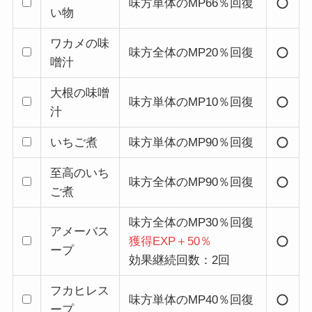
味方単体のMP66％回復
い物
ワカメの味
味方全体のMP20％回復
噌汁
大根の味噌
味方単体のMP10％回復
汁
いちご煮
味方単体のMP90％回復
至高のいち
味方全体のMP90％回復
ご煮
味方全体のMP30％回復
アメーバス
獲得EXP＋50％
ープ
効果継続回数：2回
フカヒレス
味方単体のMP40％回復
ープ