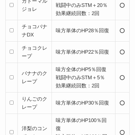
ガトーマル
戦闘中のみSTM＋20％
ジョレ
効果継続回数：2回
チョコバナ
味方単体のHP28％回復
ナDX
チョコクレ
味方単体のHP22％回復
ープ
味方全体のHP5％回復
バナナのク
戦闘中のみSTM＋5％
レープ
効果継続回数：2回
りんごのク
味方単体のHP30％回復
レープ
味方単体のHP100％回
洋梨のコン
復