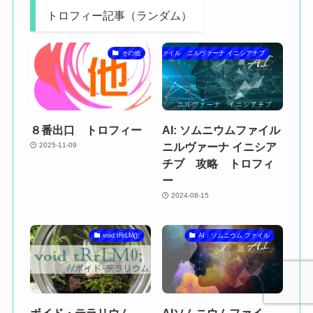
トロフィー記事（ランダム）
AI：ソムニウム ファイル ニルヴァーナ イニシアチブ
その他
８番出口 トロフィー
AI: ソムニウムファイル
ニルヴァーナ イニシア
2025-11-09
チブ 攻略 トロフィ
ー
2024-08-15
void tRrLM();
AI：ソムニウム ファイル
ボイド・テラリウム
AIソムニウムファイ