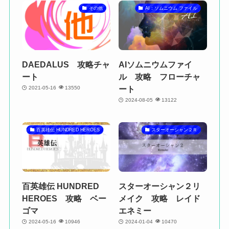
その他
AI：ソムニウム ファイル
DAEDALUS 攻略チャ
AIソムニウムファイ
ート
ル 攻略 フローチャ
ート
2021-05-16
13550
2024-08-05
13122
百英雄伝 HUNDRED HEROES
スターオーシャン２Ｒ
百英雄伝 HUNDRED
スターオーシャン２リ
HEROES 攻略 ベー
メイク 攻略 レイド
ゴマ
エネミー
2024-05-16
10946
2024-01-04
10470