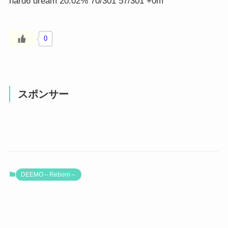
hard6 dream 20.02% 70/301 57/301 +0m
0
スポンサー
DEEMO～Reborn～