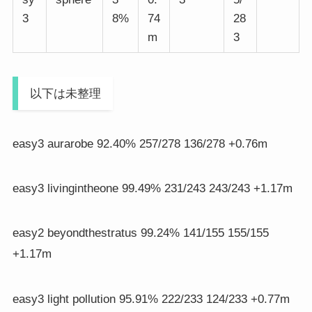
3
8%
74
28
m
3
以下は未整理
easy3 aurarobe 92.40% 257/278 136/278 +0.76m
easy3 livingintheone 99.49% 231/243 243/243 +1.17m
easy2 beyondthestratus 99.24% 141/155 155/155
+1.17m
easy3 light pollution 95.91% 222/233 124/233 +0.77m