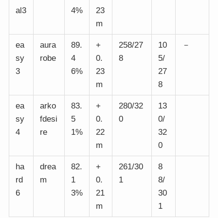
al3
4%
23
m
ea
aura
89.
+
258/27
10
－
sy
robe
4
0.
8
5/
3
6%
23
27
m
8
ea
arko
83.
+
280/32
13
sy
fdesi
5
0.
0
0/
4
re
1%
22
32
m
0
ha
drea
82.
+
261/30
8
rd
m
1
0.
1
8/
6
3%
21
30
m
1