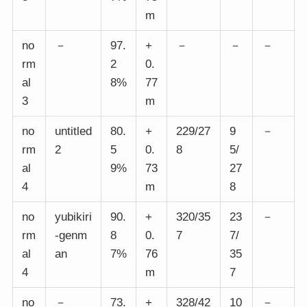
m
no
－
97.
+
－
－
－
rm
2
0.
al
8%
77
3
m
no
untitled
80.
+
229/27
9
－
rm
2
5
0.
8
5/
al
9%
73
27
4
m
8
no
yubikiri
90.
+
320/35
23
－
rm
-genm
8
0.
7
7/
al
an
7%
76
35
4
m
7
no
－
73.
+
328/42
10
－