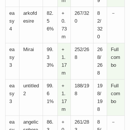
m
9
ea
arkofd
82.
+
267/32
8
－
sy
esire
5
0.
0
2/
4
6%
73
32
m
0
ea
Mirai
99.
+
252/26
26
Full
sy
3
1.
8
8/
com
3
3%
17
26
bo
m
8
ea
untitled
99.
+
188/19
19
Full
sy
2
6
1.
8
8/
com
3
1%
17
19
bo
m
8
ea
angelic
86.
+
261/28
8
－
sy
sphere
3
0.
3
5/