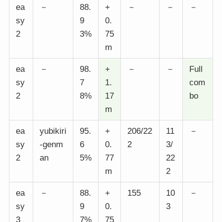
ea
－
88.
+
－
－
－
sy
9
0.
2
3%
75
m
ea
－
98.
+
－
－
Full
sy
7
1.
com
2
8%
17
bo
m
ea
yubikiri
95.
+
206/22
11
－
sy
-genm
6
0.
2
3/
2
an
5%
77
22
m
2
ea
－
88.
+
155
10
－
sy
9
0.
3
3
7%
75