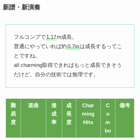
新譜・新演奏
フルコンプで
1.17
m成長。
普通にやっていれば約
0.7m
は成長するってこ
とですね。
all charming取得できればもっと成長できそう
だけど、自分の技術では無理です。
難
楽曲
達
成
Char
C
備考
易
成
長
ming
o
度
率
度
Hits
m
bo