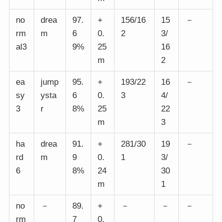
no
drea
97.
+
156/16
15
－
rm
m
6
0.
2
3/
al3
9%
25
16
m
2
ea
jump
95.
+
193/22
16
－
sy
ysta
6
0.
3
4/
3
r
8%
25
22
m
3
ha
drea
91.
+
281/30
19
－
rd
m
9
0.
1
3/
6
8%
24
30
m
1
no
－
89.
+
－
－
－
rm
7
0.