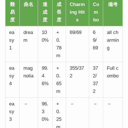
難
曲名
達
成
Charm
Co
備考
易
成
長
ing Hit
m
度
度
度
s
bo
ea
drea
10
+
69/69
6
all ch
sy
m
0%
0.
9/
armin
1
78
69
g
m
ea
mag
99.
+
355/37
37
Full c
sy
nolia
4
0.
2
2/
ombo
4
6%
65
37
m
2
ea
－
96.
+
－
－
－
sy
3
0.
3
0%
25
m