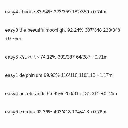
easy4 chance 83.54% 323/359 182/359 +0.74m
easy3 the beautifulmoonlight 92.24% 307/348 223/348
+0.76m
easy5 あいたい 74.12% 309/387 64/387 +0.71m
easy1 delphinium 99.93% 116/118 118/118 +1.17m
easy4 accelerando 85.95% 260/315 131/315 +0.74m
easy5 exodus 92.36% 403/418 194/418 +0.76m