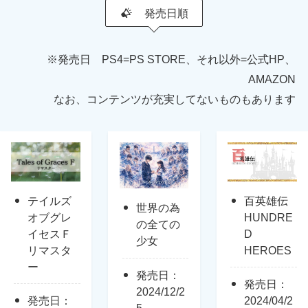
発売日順
※発売日 PS4=PS STORE、それ以外=公式HP、
AMAZON
なお、コンテンツが充実してないものもあります
テイルズ
百英雄伝
世界の為
オブグレ
HUNDRE
の全ての
イセスＦ
D
少女
リマスタ
HEROES
ー
発売日：
発売日：
2024/12/2
発売日：
2024/04/2
5