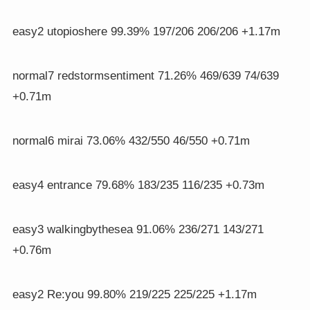
easy2 utopioshere 99.39% 197/206 206/206 +1.17m
normal7 redstormsentiment 71.26% 469/639 74/639
+0.71m
normal6 mirai 73.06% 432/550 46/550 +0.71m
easy4 entrance 79.68% 183/235 116/235 +0.73m
easy3 walkingbythesea 91.06% 236/271 143/271
+0.76m
easy2 Re:you 99.80% 219/225 225/225 +1.17m