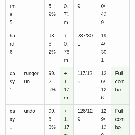
rm
5
0.
9
0/
al
9%
71
42
5
m
9
ha
－
93.
+
287/30
19
－
rd
6
0.
1
4/
6
2%
76
30
m
1
ea
rungor
99.
+
117/12
12
Full
sy
un
2
1.
6
6/
com
1
5%
17
12
bo
m
6
ea
undo
99.
+
126/12
12
Full
sy
8
1.
9
9/
com
1
3%
17
12
bo