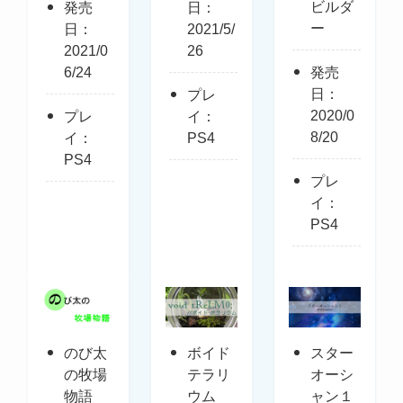
ビルダ
発売
日：
ー
日：
2021/5/
2021/0
26
6/24
発売
日：
プレ
2020/0
プレ
イ：
8/20
イ：
PS4
PS4
プレ
イ：
PS4
のび太
ボイド
スター
の牧場
テラリ
オーシ
物語
ウム
ャン１