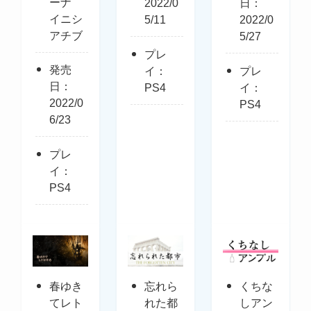
ーナ
2022/0
日：
イニシ
5/11
2022/0
アチブ
5/27
プレ
発売
イ：
プレ
日：
PS4
イ：
2022/0
PS4
6/23
プレ
イ：
PS4
春ゆき
忘れら
くちな
てレト
れた都
しアン