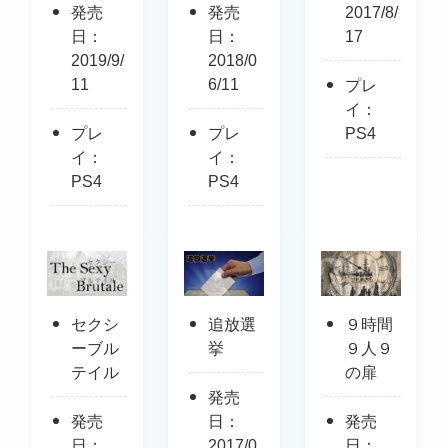
発売
発売
2017/8/
日：
日：
17
2019/9/
2018/0
11
6/11
プレ
イ：
プレ
プレ
PS4
イ：
イ：
PS4
PS4
セクシ
追放選
９時間
ーブル
挙
９人９
テイル
の扉
発売
発売
日：
発売
日：
2017/0
日：