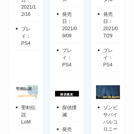
2021/1
2/16
発売
発売
日：
日：
2021/0
2021/0
プレ
9/09
7/29
イ：
PS4
プレ
プレ
イ：
イ：
PS4
PS4
聖剣伝
探偵撲
ゾンビ
説
滅
サバイ
LoM
バルコ
ロニー
発売