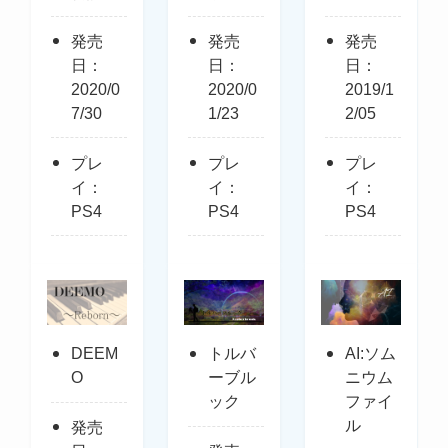
発売
発売
発売
日：
日：
日：
2020/0
2020/0
2019/1
7/30
1/23
2/05
プレ
プレ
プレ
イ：
イ：
イ：
PS4
PS4
PS4
DEEM
トルバ
AI:ソム
O
ーブル
ニウム
ック
ファイ
ル
発売