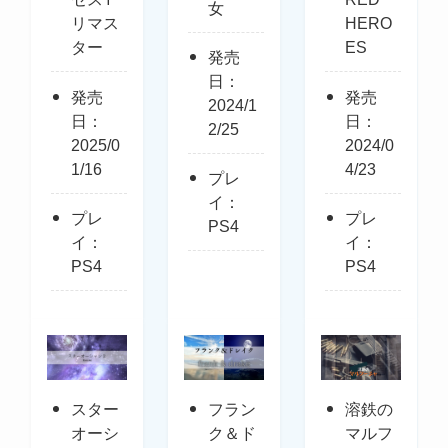
女
リマス
HERO
ター
ES
発売
日：
発売
発売
2024/1
日：
日：
2/25
2025/0
2024/0
1/16
4/23
プレ
イ：
プレ
プレ
PS4
イ：
イ：
PS4
PS4
スター
フラン
溶鉄の
オーシ
ク＆ド
マルフ