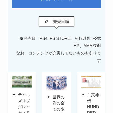
発売日順
※発売日 PS4=PS STORE、それ以外=公式
HP、AMAZON
なお、コンテンツが充実してないものもありま
す
テイル
百英雄
世界の
ズオブ
伝
為の全
グレイ
HUND
ての少
セスＦ
RED