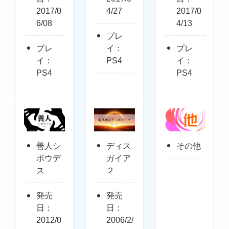
2017/0
4/27
2017/0
6/08
4/13
プレ
プレ
イ：
プレ
イ：
PS4
イ：
PS4
PS4
善人シ
ディス
その他
ボウデ
ガイア
ス
２
発売
発売
日：
日：
2012/0
2006/2/