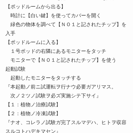
【ポッドルームから出る】
時計に【白い鍵】を使ってカバーを開く
緑色の物体を調べて【ＮＯ１と記されたチップ】を
入手
【ポッドルームに入る】
１号ポッドの右隣にあるモニターをタッチ
モニターで【ＮＯ１と記されたチップ】を使う
起動試験
起動したモニターをタッチする
『本起動ノ前ニ試運転ヲ行ナウ必要ガアリマス。
次ノ２ツノ試験ヲ必ズ実施シテ下サイ』
【１：植物ノ治療試験】
【２：植物ノ冷凍試験】
『ナオ、コレラノ試験ガ完了スルマデハ、ヒトヲ収容
スルコトハデキマセン』