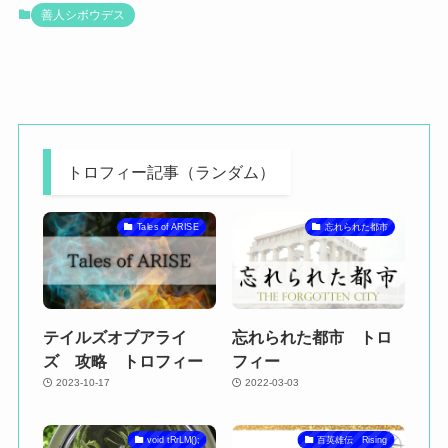
善人シボウデス
トロフィー記事（ランダム）
Tales of ARISE
忘れられた都市
テイルズオブアライ
忘れられた都市 トロ
ズ 攻略 トロフィー
フィー
2023-10-17
2022-03-03
void tRrLM();
百英雄伝 Rising