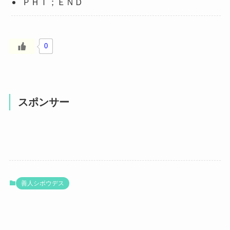
ＰＨＩ；ＥＮＤ
0
スポンサー
善人シボウデス