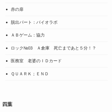
赤の扉
脱出パート：バイオラボ
ＡＢゲーム：協力
ロック№03 Ａ倉庫 死亡まであと５分！？
医務室 老婆のＩＤカード
ＱＵＡＲＫ；ＥＮＤ
四葉