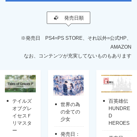
発売日順
※発売日 PS4=PS STORE、それ以外=公式HP、
AMAZON
なお、コンテンツが充実してないものもあります
テイルズ
百英雄伝
世界の為
オブグレ
HUNDRE
の全ての
イセスＦ
D
少女
リマスタ
HEROES
ー
発売日：