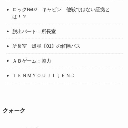
ロック№02 キャビン 他殺ではない証拠と
は！？
脱出パート：所長室
所長室 爆弾【01】の解除パス
ＡＢゲーム：協力
ＴＥＮＭＹＯＵＪＩ；ＥＮＤ
クォーク