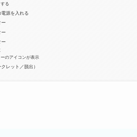
くする
の電源を入れる
ター
ター
ター
数
ターのアイコンが表示
ークレット／脱出）