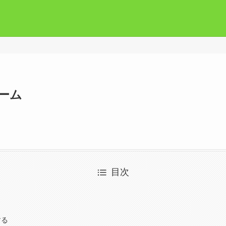
ーム
目次
する