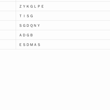
ＺＹＫＧＬＰＥ
ＴＩＳＧ
ＳＧＤＱＮＹ
ＡＤＧＢ
ＥＳＤＭＡＳ