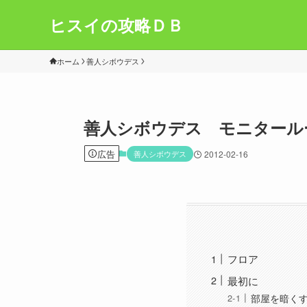
ヒスイの攻略ＤＢ
ホーム
善人シボウデス
善人シボウデス モニタール
広告
善人シボウデス
2012-02-16
フロア
最初に
部屋を暗く