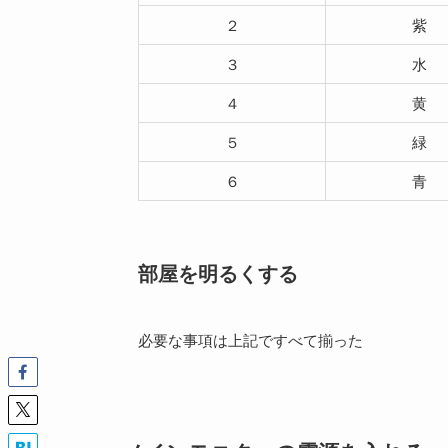
２
紫
３
水
４
黄
５
緑
６
青
部屋を明るくする
必要な事項は上記ですべて揃った