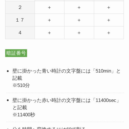
２
＋
＋
＋
１７
＋
＋
＋
４
＋
＋
＋
暗証番号
壁に掛かった青い時計の文字盤には「510min」と
記載
※510分
壁に掛かった赤い時計の文字盤には「11400sec」
と記載
※11400秒