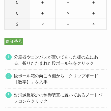
５
＋
÷
＋
０
＋
×
＋
２
×
＋
÷
暗証番号
分度器やコンパスが置いてあった棚の左にあ
る、折りたたまれた段ボール箱をクリック
段ボール箱の向こう側から「クリップボード
【数字】」を入手
対消滅反応炉の制御装置に置いてあるノートパ
ソコンをクリック