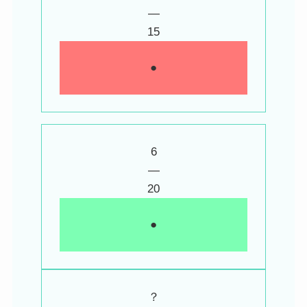
―
15
●
6
―
20
●
？