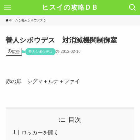
ヒスイの攻略ＤＢ
ホーム
善人シボウデス
善人シボウデス 対消滅機関制御室
広告
2012-02-16
善人シボウデス
赤の扉 シグマ＋ルナ＋ファイ
目次
ロッカーを開く