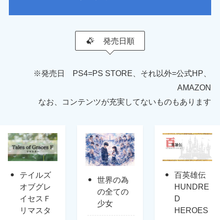
発売日順
※発売日 PS4=PS STORE、それ以外=公式HP、
AMAZON
なお、コンテンツが充実してないものもあります
テイルズ
百英雄伝
世界の為
オブグレ
HUNDRE
の全ての
イセスＦ
D
少女
リマスタ
HEROES