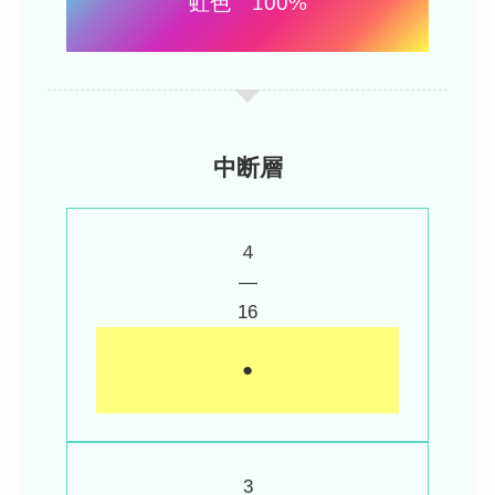
虹色 100%
中断層
４
―
16
●
3