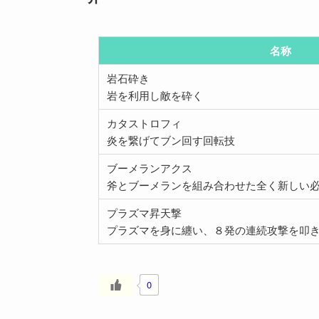
名称
岩石砕き
岩を利用し敵を砕く
カタストロフィ
炎を繋げてブン回す回転技
ブーメランアクス
斧とブーメランを組み合わせた全く新しい
プラズマ昇天撃
プラズマを身に纏い、８発の連続攻撃を叩
0