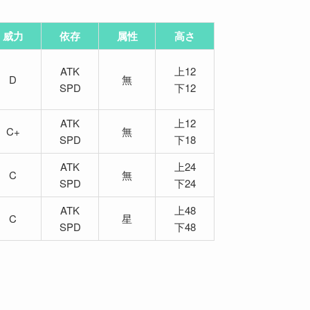
威力
依存
属性
高さ
ATK
上12
D
無
SPD
下12
ATK
上12
C+
無
SPD
下18
ATK
上24
C
無
SPD
下24
ATK
上48
C
星
SPD
下48