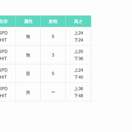
依存
属性
射程
高さ
SPD
上24
無
5
HIT
下24
SPD
上20
無
3
HIT
下36
SPD
上24
星
5
HIT
下40
SPD
上36
炎
ー
HIT
下48