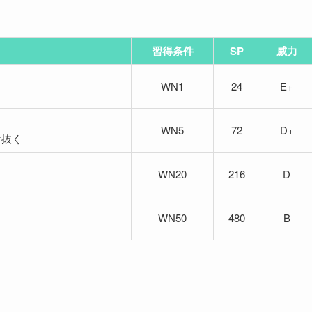
習得条件
SP
威力
WN1
24
E+
WN5
72
D+
射抜く
WN20
216
D
WN50
480
B