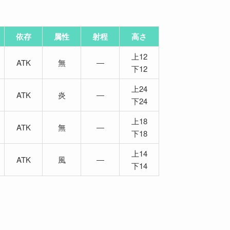
依存
属性
射程
高さ
上12
ATK
無
―
下12
上24
ATK
炎
―
下24
上18
ATK
無
―
下18
上14
ATK
風
―
下14