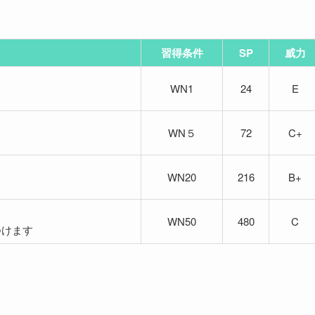
習得条件
SP
威力
WN1
24
E
WN５
72
C+
WN20
216
B+
WN50
480
C
つけます