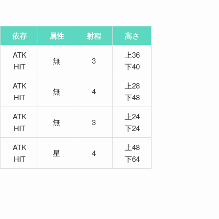
依存
属性
射程
高さ
ATK
上36
無
3
HIT
下40
ATK
上28
無
4
HIT
下48
ATK
上24
無
3
HIT
下24
ATK
上48
星
4
HIT
下64