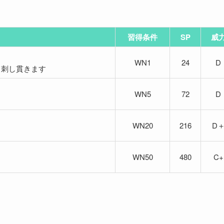
習得条件
SP
威
WN1
24
D
て刺し貫きます
WN5
72
D
WN20
216
D
WN50
480
C+