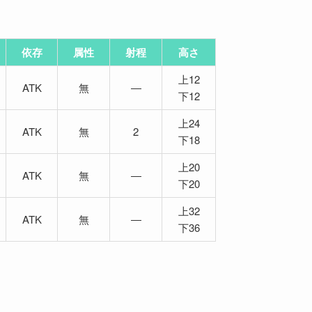
依存
属性
射程
高さ
上12
ATK
無
―
下12
上24
ATK
無
2
下18
上20
ATK
無
―
下20
上32
ATK
無
―
下36