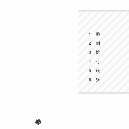
拳
剣
槍
弓
銃
斧
拳