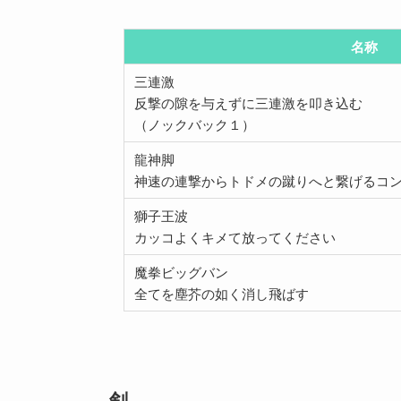
名称
三連激
反撃の隙を与えずに三連激を叩き込む
（ノックバック１）
龍神脚
神速の連撃からトドメの蹴りへと繋げるコ
獅子王波
カッコよくキメて放ってください
魔拳ビッグバン
全てを塵芥の如く消し飛ばす
剣