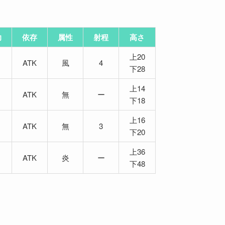
力
依存
属性
射程
高さ
上20
ATK
風
4
下28
上14
ATK
無
ー
下18
上16
＋
ATK
無
3
下20
上36
ATK
炎
ー
下48