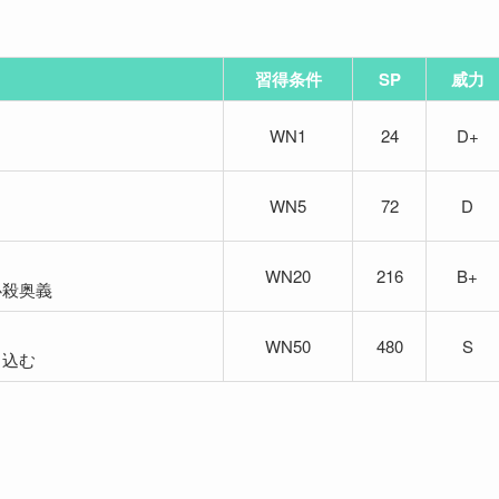
習得条件
SP
威力
WN1
24
D+
WN5
72
D
WN20
216
B+
必殺奥義
WN50
480
S
き込む