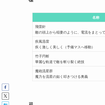
名称
飛雷針
敵の頭上から稲妻のように、電流をまとっ
疾風迅雷
疾く激しく美しく（予備マスへ移動）
竹子円斬
華麗な軌道で敵を斬り裂く絶技
魔砲流星群
魔力を流星の如く叩きつける奥義
弓