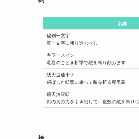
名称
秘剣一文字
真一文字に斬り進むべし
キラースピン
竜巻のごとき斬撃で敵を斬り刻みます
残刃追連十字
飛ばした斬撃に乗って敵を斬る秘奥義
飛天無双斬
剣の真の力を引き出して、複数の敵を斬り
槍