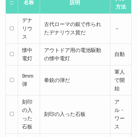
□
名称
説明
方法
デナ
古代ローマの銀で作られ
リウ
－
たデナリウス貨だ
ス
懐中
アウトドア用の電池駆動
自動
電灯
の懐中電灯
軍人
9mm
拳銃の弾だ
で開
弾
始
刻印
ア
の入
ル・
刻印の入った石板
った
ワー
石板
ス