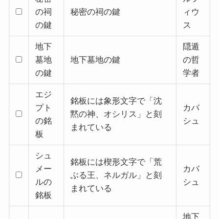
の祠
秘密の祠の鍵
ィウ
の鍵
ス
地下
隠遁
墓地
地下墓地の鍵
の哲
の鍵
学者
エジ
銘板には象形文字で「沈
プト
カバ
黙の神、オシリス」と刻
の銘
シュ
まれている
板
シュ
銘板には楔形文字で「荒
メー
カバ
ぶる王、ネルガル」と刻
ルの
シュ
まれている
銘板
地下