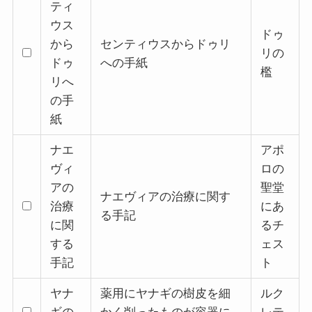
ティ
ウス
ドゥ
から
センティウスからドゥリ
リの
ドゥ
への手紙
檻
リへ
の手
紙
ナエ
アポ
ヴィ
ロの
アの
聖堂
ナエヴィアの治療に関す
治療
にあ
る手記
に関
るチ
する
ェス
手記
ト
ヤナ
薬用にヤナギの樹皮を細
ルク