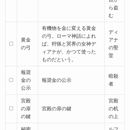
ら盗
む
有機物を金に変える黄金
ディ
の弓。ローマ神話によれ
黄金
アナ
ば、狩猟と冥界の女神デ
の弓
の聖
ィアナが、かつて使った
堂
ものだという。
報奨
暗殺
金の
報奨金の公示
者
公示
宮殿
宮殿
の扉
宮殿の扉の鍵
の机
の鍵
の上
秘密
ルフ