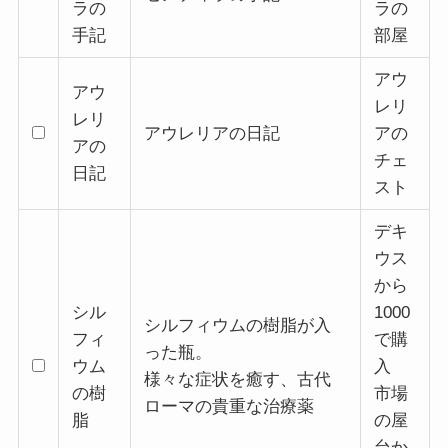
ラの
ラの
手記
部屋
アウ
アウ
レリ
レリ
アウレリアの日記
アの
アの
チェ
日記
スト
デキ
ウス
から
シル
1000
シルフィウムの樹脂が入
フィ
で購
った瓶。
ウム
入
様々な症状を癒す、古代
の樹
市場
ローマの貴重な治療薬
脂
の屋
台か