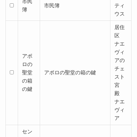
市民
市民簿
ティ
簿
ウス
居住
区
ナエ
ヴィ
アポ
アの
ロの
チェ
聖堂
アポロの聖堂の箱の鍵
スト
の箱
宮
の鍵
殿
ナエ
ヴィ
ア
セン