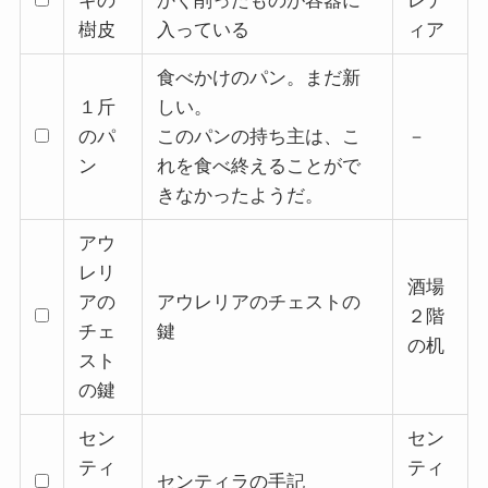
ギの
かく削ったものが容器に
レテ
樹皮
入っている
ィア
食べかけのパン。まだ新
１斤
しい。
のパ
このパンの持ち主は、こ
－
ン
れを食べ終えることがで
きなかったようだ。
アウ
レリ
酒場
アの
アウレリアのチェストの
２階
チェ
鍵
の机
スト
の鍵
セン
セン
ティ
ティ
センティラの手記