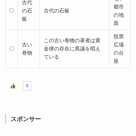
古代
都市
の石
古代の石板
の地
板
面
投票
この古い巻物の著者は黄
古い
広場
金律の存在に異議を唱え
巻物
の台
ている
座
0
スポンサー