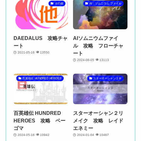
その他
AI：ソムニウム ファイル
DAEDALUS 攻略チャ
AIソムニウムファイ
ート
ル 攻略 フローチャ
ート
2021-05-16
13550
2024-08-05
13113
百英雄伝 HUNDRED HEROES
スターオーシャン２Ｒ
百英雄伝 HUNDRED
スターオーシャン２リ
HEROES 攻略 ベー
メイク 攻略 レイド
ゴマ
エネミー
2024-05-16
10942
2024-01-04
10467