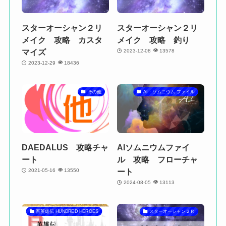
スターオーシャン２リ
スターオーシャン２リ
メイク 攻略 カスタ
メイク 攻略 釣り
マイズ
2023-12-08
13578
2023-12-29
18436
その他
AI：ソムニウム ファイル
DAEDALUS 攻略チャ
AIソムニウムファイ
ート
ル 攻略 フローチャ
ート
2021-05-16
13550
2024-08-05
13113
百英雄伝 HUNDRED HEROES
スターオーシャン２Ｒ