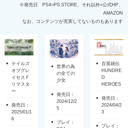
※発売日 PS4=PS STORE、それ以外=公式HP、
AMAZON
なお、コンテンツが充実してないものもあります
テイルズ
百英雄伝
世界の為
オブグレ
HUNDRE
の全ての
イセスＦ
D
少女
リマスタ
HEROES
ー
発売日：
発売日：
2024/12/2
発売日：
2024/04/2
5
2025/01/1
3
6
プレイ：
プレイ：